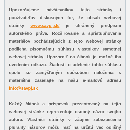
Upozorňujeme návštevníkov tejto stránky i
používateľov diskusných fór, že obsah webovej
stránky
www.savpj.sk/
je chránený predpismi
autorského práva. Rozširovanie a sprístupňovanie
materiálov pochádzajúcich z tejto webovej stránky
podlieha písomnému súhlasu vlastníkov samotnej
webovej stránky.
Upozorniť na článok je možné iba
uvedením odkazu.
Žiadosti o udelenie tohto súhlasu
spolu so zamýšľaným spôsobom naloženia s
materiálmi zasielajte na našu e-mailovú adresu
info@savpj.sk
Každý článok a príspevok prezentovaný na tejto
webovej stránke reprezentuje osobný názor svojho
autora. Vlastníci stránky v záujme zabezpečenia
plurality názorov môžu mať na určitú vec odlišný