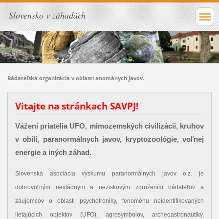
Slovensko v záhadách
Bádateľská organizácia v oblasti anománych javov.
Vitajte na stránkach SAVPJ!
Vážení priatelia UFO, mimozemských civilizácii, kruhov
v obilí, paranormálnych javov, kryptozoológie, voľnej
energie a iných záhad.
Slovenská asociácia výskumu paranormálnych javov o.z.
je
dobrovoľným nevládnym a neziskovým združením bádateľov a
záujemcov o oblasti psychotroniky, fenoménu neidentifikovaných
lietajúcich objektov (UFO), agrosymbolov, archeoastronautiky,