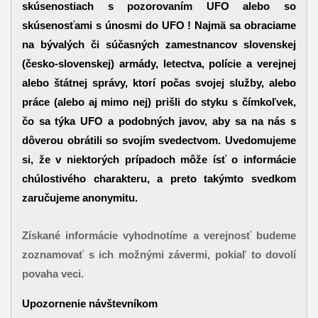
skúsenostiach
s
pozorovaním
UFO
alebo
so
skúsenosťami
s
únosmi
do
UFO
!
Najmä
sa obraciame
na bývalých
či
súčasných
zamestnancov
slovenskej
(
česko-slovenskej
)
armády
,
letectva
, polície a
verejnej
alebo
štátnej správy
,
ktorí počas
svojej
služby
,
alebo
práce
(alebo aj mimo nej)
prišli
do styku
s čímkoľvek
,
čo sa
týka
UFO
a podobných
javov
,
aby sa na
nás s
dôverou
obrátili
so svojím
svedectvom
.
Uvedomujeme
si,
že v niektorých
prípadoch môže
ísť
o informácie
chúlostivého
charakteru,
a preto
takýmto
svedkom
zaručujeme
anonymitu.
Získané informácie
vyhodnotíme
a verejnosť
budeme
zoznamovať s
ich
možnými
závermi
,
pokiaľ to
dovolí
povaha
veci.
Upozornenie návštevníkom