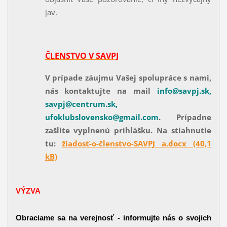
jav.
ČLENSTVO V SAVPJ
V prípade záujmu Vašej spolupráce s nami,
nás kontaktujte na mail
info@savpj.sk,
savpj@centrum.sk,
ufoklubslovensko@gmail.com
. Prípadne
zašlite vyplnenú prihlášku. Na stiahnutie
tu:
žiadosť-o-členstvo-SAVPJ a.docx (40,1
kB)
VÝZVA
Obraciame
sa na
verejnosť -
informujte
nás o
svojich