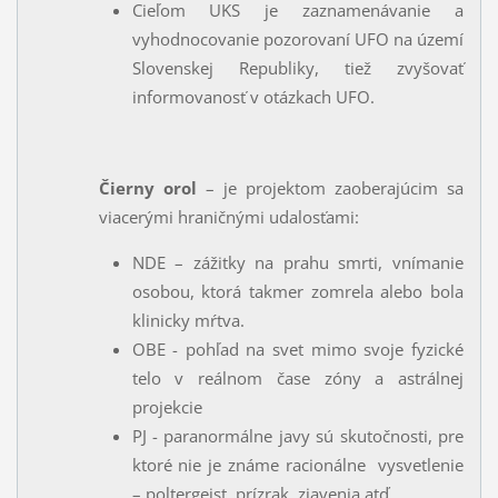
Cieľom UKS je zaznamenávanie a
vyhodnocovanie pozorovaní UFO na území
Slovenskej Republiky, tiež zvyšovať
informovanosť v otázkach UFO.
Čierny orol
– je projektom zaoberajúcim sa
viacerými hraničnými udalosťami:
NDE – zážitky na prahu smrti, vnímanie
osobou, ktorá takmer zomrela alebo bola
klinicky mŕtva.
OBE - pohľad na svet mimo svoje fyzické
telo v reálnom čase zóny a astrálnej
projekcie
PJ - paranormálne javy sú skutočnosti, pre
ktoré nie je známe racionálne vysvetlenie
– poltergeist, prízrak, zjavenia atď.