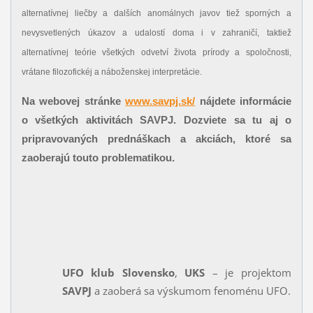
alternatívnej liečby a dalších anomálnych javov tiež sporných a
nevysvetlených úkazov a udalostí doma i v zahraničí, taktiež
alternatívnej teórie všetkých odvetví života prírody a spoločnosti,
vrátane filozofickéj a náboženskej interpretácie.
Na webovej stránke
www.savpj.sk/
nájdete informácie
o všetkých aktivitách SAVPJ. Dozviete sa tu aj o
pripravovaných prednáškach a akciách, ktoré sa
zaoberajú touto problematikou.
UFO klub Slovensko
,
UKS
– je projektom
SAVPJ
a zaoberá sa výskumom fenoménu UFO.