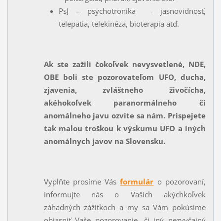
PsJ – psychotronika - jasnovidnosť,
telepatia, telekinéza, bioterapia atď.
Ak ste zažili čokoľvek nevysvetlené, NDE,
OBE boli ste pozorovateľom UFO, ducha,
zjavenia, zvláštneho živočícha,
akéhokoľvek paranormálneho či
anomálneho javu ozvite sa nám. Prispejete
tak malou troškou k výskumu UFO a iných
anomálnych javov na Slovensku.
Vyplňte prosíme Vás
formulár
o pozorovaní,
informujte nás o Vašich akýchkoľvek
záhadných zážitkoch a my sa Vám pokúsime
objasniť Vaše pozorovanie, či iný nezvyčajný